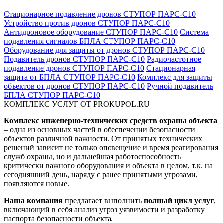
Стационарное подавление дронов СТУПОР ПАРС-С10
Устройство против дронов СТУПОР ПАРС-С10
Антидроновое оборудование СТУПОР ПАРС-С10
Система
подавления сигналов БПЛА СТУПОР ПАРС-С10
Оборудование для защиты от дронов СТУПОР ПАРС-С10
Подавитель дронов СТУПОР ПАРС-С10
Радиочастотное
подавление дронов СТУПОР ПАРС-С10
Стационарная
защита от БПЛА СТУПОР ПАРС-С10
Комплекс для защиты
объектов от дронов СТУПОР ПАРС-С10
Ручной подавитель
БПЛА СТУПОР ПАРС-С10
КОМПЛЕКС УСЛУГ ОТ PROKUPOL.RU
Комплекс инженерно-технических средств охраны объекта
– одна из основных частей в обеспечении безопасности
объектов различной важности. От принятых технических
решений зависит не только оповещение и время реагирования
служб охраны, но и дальнейшая работоспособность
критически важного оборудования и объекта в целом, т.к. на
сегодняшний день, наряду с ранее принятыми угрозами,
появляются новые.
Наша компания
предлагает выполнить
полный цикл услуг
,
включающий в себя анализ угроз уязвимости и разработку
паспорта безопасности объекта.