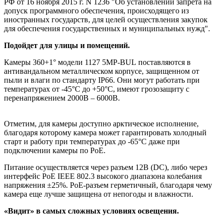
РФ от 16 ноября 2015 г. N 1236 "Об установлении запрета на
допуск программного обеспечения, происходящего из
иностранных государств, для целей осуществления закупок
для обеспечения государственных и муниципальных нужд".
Подойдет для улицы и помещений.
Камеры 360+1° модели 1127 5MP-BUL поставляются в
антивандальном металлическом корпусе, защищенном от
пыли и влаги по стандарту IP66. Они могут работать при
температурах от -45°С до +50°С, имеют грозозащиту с
перенапряжением 2000В – 6000В.
Отметим, для камеры доступно арктическое исполнение,
благодаря которому камера может гарантировать холодный
старт и работу при температурах до -65°С даже при
подключении камеры по РоЕ.
Питание осуществляется через разъем 12В (DC), либо через
интерфейс PoE IEEE 802.3 высокого диапазона колебания
напряжения ±25%. PoE-разъем герметичный, благодаря чему
камера еще лучше защищена от непогоды и влажности.
«Видит» в самых сложных условиях освещения.