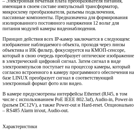
– Электронная печатная плата преобразователя питания,
имеющая в своем составе импульсный трансформатор,
микросхему преобразователя, разъемы подключения,
пассивные компоненты. Предназначена для формирования
изолированного постоянного напряжения 12 вольт для
питания модулей камеры видеонаблюдения.
Принцип действия всех IP-камер заключается в следующем:
изображение наблюдаемого объекта, проходя через линзы
объектива и ИК фильтр, фокусируется на КМОП-сенсоре,
который в свою очередь преобразует оптическое изображение
в электрический цифровой сигнал. Затем сигнал в виде
электроимпульсов поступает на процессор камеры, который
согласно встроенного в камеру программного обеспечения на
базе LINUX преобразует сигнал в соответствующий
электронный формат фото или видео.
В камере предусмотрены интерфейсы Ethernet (RJ45, в том
числе с использованием PoE IEEE 802.3af), Audio-in, Power-in
(разъем DC12V), а также Power-out и Hard-reset. Опционально
– RS485 Alarm in\out, Audio-out.
Характеристики