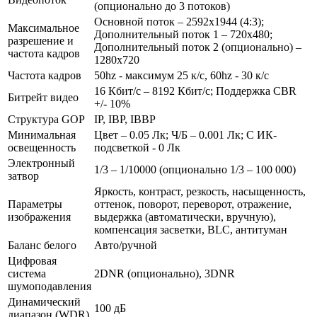
(опционально до 3 потоков)
Основной поток – 2592x1944 (4:3);
Максимальное
Дополнительный поток 1 – 720x480;
разрешение и
Дополнительный поток 2 (опционально) –
частота кадров
1280x720
Частота кадров
50hz - максимум 25 к/c, 60hz - 30 к/с
16 Кбит/с – 8192 Кбит/с; Поддержка CBR
Битрейт видео
+/- 10%
Структура GOP
IP, IBP, IBBP
Минимальная
Цвет – 0.05 Лк; Ч/Б – 0.001 Лк; С ИК-
освещенность
подсветкой - 0 Лк
Электронный
1/3 – 1/10000 (опционально 1/3 – 100 000)
затвор
Яркость, контраст, резкость, насыщенность,
Параметры
оттенок, поворот, переворот, отражение,
изображения
выдержка (автоматически, вручную),
компенсация засветки, BLC, антитуман
Баланс белого
Авто/ручной
Цифровая
система
2DNR (опционально), 3DNR
шумоподавления
Динамический
100 дБ
диапазон (WDR)