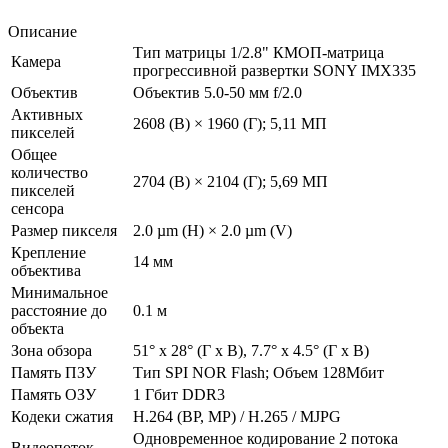
Описание
Тип матрицы 1/2.8" КМОП-матрица
Камера
прогрессивной развертки SONY IMX335
Объектив
Объектив 5.0-50 мм f/2.0
Активных
2608 (В) × 1960 (Г); 5,11 МП
пикселей
Общее
количество
2704 (В) × 2104 (Г); 5,69 МП
пикселей
сенсора
Размер пикселя
2.0 µm (H) × 2.0 µm (V)
Крепление
14 мм
объектива
Минимальное
расстояние до
0.1 м
объекта
Зона обзора
51° x 28° (Г x В), 7.7° x 4.5° (Г x В)
Память ПЗУ
Тип SPI NOR Flash; Объем 128Мбит
Память ОЗУ
1 Гбит DDR3
Кодеки сжатия
H.264 (BP, MP) / H.265 / MJPG
Одновременное кодирование 2 потока
Видеопоток