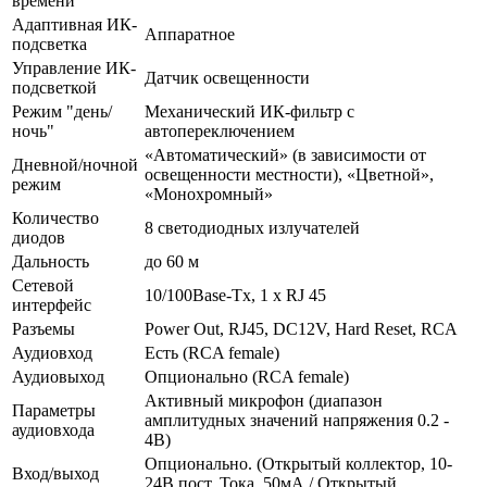
времени
Адаптивная ИК-
Аппаратное
подсветка
Управление ИК-
Датчик освещенности
подсветкой
Режим "день/
Механический ИК-фильтр с
ночь"
автопереключением
«Автоматический» (в зависимости от
Дневной/ночной
освещенности местности), «Цветной»,
режим
«Монохромный»
Количество
8 светодиодных излучателей
диодов
Дальность
до 60 м
Сетевой
10/100Base-Tx, 1 х RJ 45
интерфейс
Разъемы
Power Out, RJ45, DC12V, Hard Reset, RCA
Аудиовход
Есть (RCA female)
Аудиовыход
Опционально (RCA female)
Активный микрофон (диапазон
Параметры
амплитудных значений напряжения 0.2 -
аудиовхода
4В)
Опционально. (Открытый коллектор, 10-
Вход/выход
24В пост. Тока, 50мА / Открытый