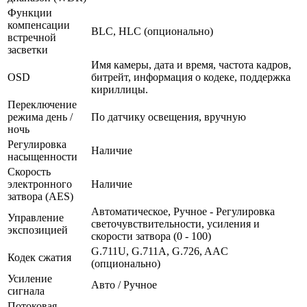
Функции
компенсации
BLC, HLC (опционально)
встречной
засветки
Имя камеры, дата и время, частота кадров,
OSD
битрейт, информация о кодеке, поддержка
кириллицы.
Переключение
режима день /
По датчику освещения, вручную
ночь
Регулировка
Наличие
насыщенности
Скорость
электронного
Наличие
затвора (AES)
Автоматическое, Ручное - Регулировка
Управление
светочувствительности, усиления и
экспозицией
скорости затвора (0 - 100)
G.711U, G.711A, G.726, AAC
Кодек сжатия
(опционально)
Усиление
Авто / Ручное
сигнала
Потоковая