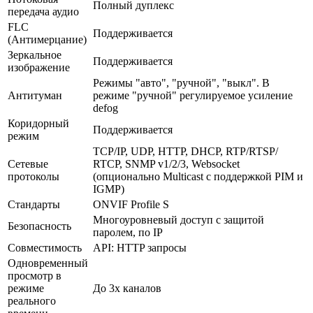
Полный дуплекс
передача аудио
FLC
Поддерживается
(Антимерцание)
Зеркальное
Поддерживается
изображение
Режимы "авто", "ручной", "выкл". В
Антитуман
режиме "ручной" регулируемое усиление
defog
Коридорный
Поддерживается
режим
TCP/IP, UDP, HTTP, DHCP, RTP/RTSP/
Сетевые
RTCP, SNMP v1/2/3, Websocket
протоколы
(опционально Multicast с поддержкой PIM и
IGMP)
Стандарты
ONVIF Profile S
Многоуровневый доступ с защитой
Безопасность
паролем, по IP
Совместимость
API: HTTP запросы
Одновременный
просмотр в
режиме
До 3х каналов
реального